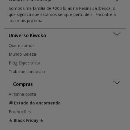
Castelo Branco
Funchal
Faro
Somos uma família de +200 lojas na Península Ibérica, o
Coimbra
Guarda
Distrito da Guarda
que signifca que estamos sempre perto de si. Encontre a
Covilhã
Guimarães
Lisboa
loja mais próxima.
Ermesinde
Leiria
Madeira
Évora
Lisboa
Santarém
Figueira Da Foz
Universo Kiwoko
Loulé
Setúbal
Funchal
Loures
Quem somos
Funchal
Funchal
Guarda
Mundo Beleza
Matosinhos
Guia
Montijo
Blog Especialista
Guilhufe
Porto
Trabalhe connosco
Guimarães
Penafiel
Lagoa
Portimão
Compras
Leiria
Santarém
Lisboa
São João da Madeira
A minha conta
Lisboa
Seixal
🚚
Estado da encomenda
Lisboa
Setúbal
Loulé
Promoções
Sintra
Loures
Torres Vedras
★ Black Friday ★
Matosinhos
Valongo
Montijo