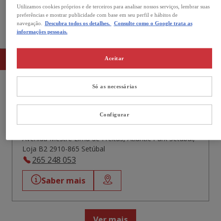
Utilizamos cookies próprios e de terceiros para analisar nossos serviços, lembrar suas
Aberto agora
preferências e mostrar publicidade com base em seu perfil e hábitos de
navegação.
Descubra todos os detalhes.
Consulte como o Google trata as
As nossas lojas no Setúbal
informações pessoais.
Lista
Mapa
Aceitar
Só as necessárias
Kiwoko Atlantic Park Setúbal
Configurar
4,1
231 Avaliações
Aberto agora
Fecha às 22:00
Avenida Mestre Lima de Freitas, Atlantic Park Setubal,
Loja B2 2910-865 Setúbal
265 248 053
Saber mais
Ver mais