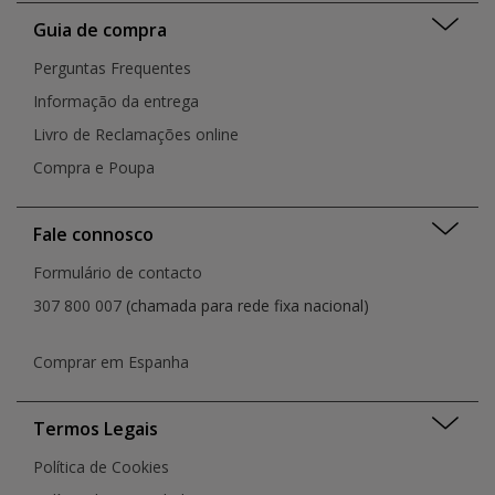
Viana do Castelo
Porto
Guia de compra
Vila Franca de Xira
Portimão
Vila Nova de Famalicão
Perguntas Frequentes
Rio de Mouro
Vila Nova de Gaia
Santa Cruz do Bispo
Informação da entrega
Vila Real
Santarém
Livro de Reclamações online
São João da Madeira
Compra e Poupa
Senhora da Hora
Setúbal
Torres Vedras
Fale connosco
Viana Do Castelo
Vila Nova de Gaia
Formulário de contacto
Vila Nova de Gaia
307 800 007
(chamada para rede fixa nacional)
Vila Real
Comprar em Espanha
Termos Legais
Política de Cookies