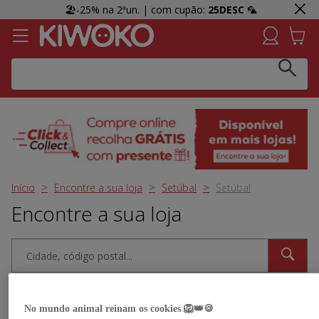
🏖️-25% na 2ªun. | com cupão:
25DESC
🦜
Click & Collect:
Recolha GRÁTIS em loja e receba uma
prenda 👀 Agora em mais lojas!
Início
Encontre a sua loja
Setúbal
Setúbal
Encontre a sua loja
Perto de mim
Filtros
No mundo animal reinam os cookies 🦁👑🍪