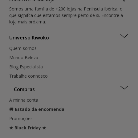
Castelo Branco
Funchal
Faro
Somos uma família de +200 lojas na Península Ibérica, o
Coimbra
Guarda
Distrito da Guarda
que signifca que estamos sempre perto de si. Encontre a
Covilhã
Guimarães
Lisboa
loja mais próxima.
Ermesinde
Leiria
Madeira
Évora
Lisboa
Santarém
Figueira Da Foz
Universo Kiwoko
Loulé
Setúbal
Funchal
Loures
Quem somos
Funchal
Funchal
Guarda
Mundo Beleza
Matosinhos
Guia
Montijo
Blog Especialista
Guilhufe
Porto
Trabalhe connosco
Guimarães
Penafiel
Lagoa
Portimão
Compras
Leiria
Santarém
Lisboa
São João da Madeira
A minha conta
Lisboa
Seixal
🚚
Estado da encomenda
Lisboa
Setúbal
Loulé
Promoções
Sintra
Loures
Torres Vedras
★ Black Friday ★
Matosinhos
Valongo
Montijo