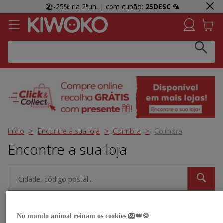
🏖️-25% na 2ªun. | com cupão:
25DESC
🦜
Click & Collect:
Recolha GRÁTIS em loja e receba uma
prenda 👀 Agora em mais lojas!
Início
Encontre a sua loja
Coimbra
Coimbra
Encontre a sua loja
Perto de mim
Filtros
No mundo animal reinam os cookies 🦁👑🍪