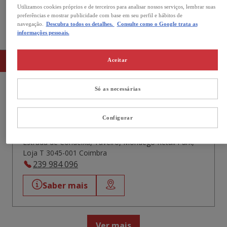
Utilizamos cookies próprios e de terceiros para analisar nossos serviços, lembrar suas
Aberto agora
preferências e mostrar publicidade com base em seu perfil e hábitos de
navegação.
Descubra todos os detalhes.
Consulte como o Google trata as
As nossas lojas no Coimbra
informações pessoais.
Lista
Mapa
Aceitar
Só as necessárias
Kiwoko Mondego Retail Park
Configurar
4,1
822 Avaliações
Aberto agora
Fecha às 21:00
Estrada de Condeixa, Taveiro, Mondego Retail Park,
Loja T 3045-001 Coimbra
239 984 096
Saber mais
Ver mais