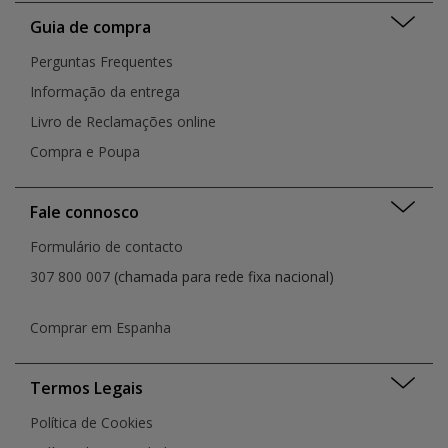
Viana do Castelo
Porto
Guia de compra
Vila Franca de Xira
Portimão
Vila Nova de Famalicão
Perguntas Frequentes
Rio de Mouro
Vila Nova de Gaia
Santa Cruz do Bispo
Informação da entrega
Vila Real
Santarém
Livro de Reclamações online
São João da Madeira
Compra e Poupa
Senhora da Hora
Setúbal
Torres Vedras
Fale connosco
Viana Do Castelo
Vila Nova de Gaia
Formulário de contacto
Vila Nova de Gaia
307 800 007
(chamada para rede fixa nacional)
Vila Real
Comprar em Espanha
Termos Legais
Política de Cookies