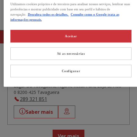
Utilizamos cookies próprios e de terceiros para analisar nossos serviços, lembrar suas
Aberto agora
preferências e mostrar publicidade com base em seu perfil e hábitos de
navegação.
Descubra todos os detalhes.
Consulte como o Google trata as
As nossas lojas no Guia
informações pessoais.
Lista
Mapa
Aceitar
Só as necessárias
Kiwoko Algarve Retail Park
Configurar
4,1
235 Avaliações
Fechado agora.
Abre às 10:00
Lugar Da Tavagueira, Algarve Retail Park, Loja B, Piso
0 8200-425 Tavagueira
289 321 851
Saber mais
Ver mais