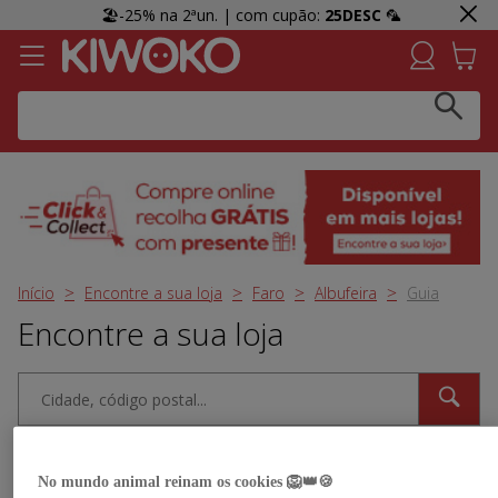
🏖️-25% na 2ªun. | com cupão:
25DESC
🦜
Click & Collect:
Recolha GRÁTIS em loja e receba uma
prenda 👀 Agora em mais lojas!
Início
Encontre a sua loja
Faro
Albufeira
Guia
Encontre a sua loja
Perto de mim
Filtros
No mundo animal reinam os cookies 🦁👑🍪