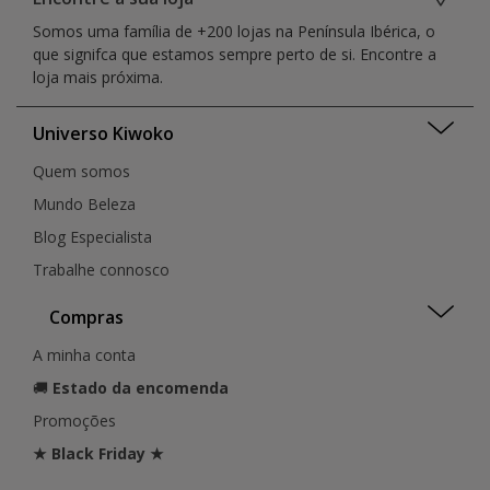
Castelo Branco
Funchal
Faro
Somos uma família de +200 lojas na Península Ibérica, o
Coimbra
Guarda
Distrito da Guarda
que signifca que estamos sempre perto de si. Encontre a
Covilhã
Guimarães
Lisboa
loja mais próxima.
Ermesinde
Leiria
Madeira
Évora
Lisboa
Santarém
Figueira Da Foz
Universo Kiwoko
Loulé
Setúbal
Funchal
Loures
Quem somos
Funchal
Funchal
Guarda
Mundo Beleza
Matosinhos
Guia
Montijo
Blog Especialista
Guilhufe
Porto
Trabalhe connosco
Guimarães
Penafiel
Lagoa
Portimão
Compras
Leiria
Santarém
Lisboa
São João da Madeira
A minha conta
Lisboa
Seixal
🚚
Estado da encomenda
Lisboa
Setúbal
Loulé
Promoções
Sintra
Loures
Torres Vedras
★ Black Friday ★
Matosinhos
Valongo
Montijo