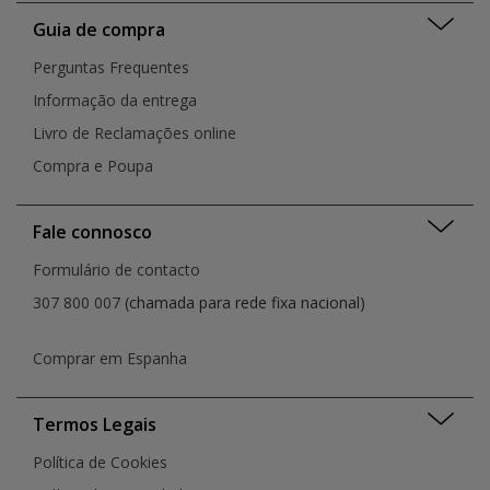
Viana do Castelo
Porto
Guia de compra
Vila Franca de Xira
Portimão
Vila Nova de Famalicão
Perguntas Frequentes
Rio de Mouro
Vila Nova de Gaia
Santa Cruz do Bispo
Informação da entrega
Vila Real
Santarém
Livro de Reclamações online
São João da Madeira
Compra e Poupa
Senhora da Hora
Setúbal
Torres Vedras
Fale connosco
Viana Do Castelo
Vila Nova de Gaia
Formulário de contacto
Vila Nova de Gaia
307 800 007
(chamada para rede fixa nacional)
Vila Real
Comprar em Espanha
Termos Legais
Política de Cookies