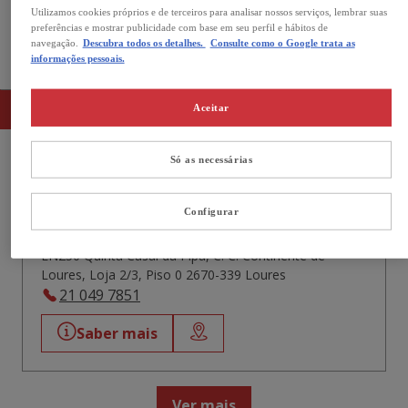
Utilizamos cookies próprios e de terceiros para analisar nossos serviços, lembrar suas
Aberto agora
preferências e mostrar publicidade com base em seu perfil e hábitos de
navegação.
Descubra todos os detalhes.
Consulte como o Google trata as
As nossas lojas no Loures
informações pessoais.
Lista
Mapa
Aceitar
Só as necessárias
Kiwoko Continente Loures
Configurar
4,3
116 Avaliações
Fechado agora.
Abre às 10:00
EN250 Quinta Casal da Pipa, C. C. Continente de
Loures, Loja 2/3, Piso 0 2670-339 Loures
21 049 7851
Saber mais
Ver mais