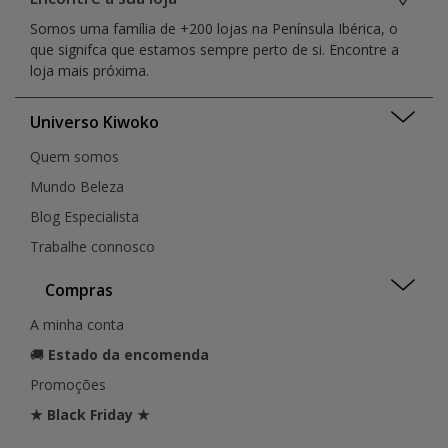
Castelo Branco
Funchal
Faro
Somos uma família de +200 lojas na Península Ibérica, o
Coimbra
Guarda
Distrito da Guarda
que signifca que estamos sempre perto de si. Encontre a
Covilhã
Guimarães
Lisboa
loja mais próxima.
Ermesinde
Leiria
Madeira
Évora
Lisboa
Santarém
Figueira Da Foz
Universo Kiwoko
Loulé
Setúbal
Funchal
Loures
Quem somos
Funchal
Funchal
Guarda
Mundo Beleza
Matosinhos
Guia
Montijo
Blog Especialista
Guilhufe
Porto
Trabalhe connosco
Guimarães
Penafiel
Lagoa
Portimão
Compras
Leiria
Santarém
Lisboa
São João da Madeira
A minha conta
Lisboa
Seixal
🚚
Estado da encomenda
Lisboa
Setúbal
Loulé
Promoções
Sintra
Loures
Torres Vedras
★ Black Friday ★
Matosinhos
Valongo
Montijo