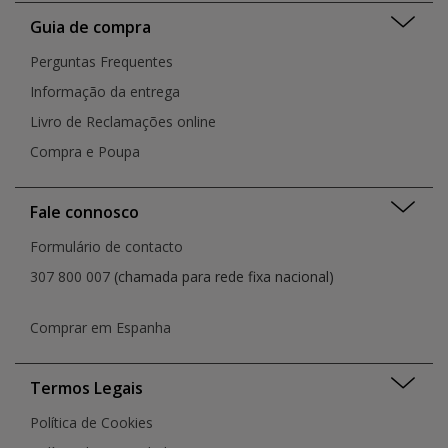
Viana do Castelo
Porto
Guia de compra
Vila Franca de Xira
Portimão
Vila Nova de Famalicão
Perguntas Frequentes
Rio de Mouro
Vila Nova de Gaia
Santa Cruz do Bispo
Informação da entrega
Vila Real
Santarém
Livro de Reclamações online
São João da Madeira
Compra e Poupa
Senhora da Hora
Setúbal
Torres Vedras
Fale connosco
Viana Do Castelo
Vila Nova de Gaia
Formulário de contacto
Vila Nova de Gaia
307 800 007
(chamada para rede fixa nacional)
Vila Real
Comprar em Espanha
Termos Legais
Política de Cookies