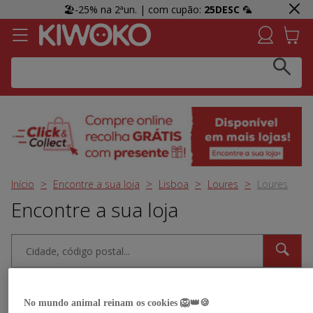
🏖️-25% na 2ªun. | com cupão:
25DESC
🦜
Click & Collect:
Recolha GRÁTIS em loja e receba uma
prenda 👀 Agora em mais lojas!
Início
Encontre a sua loja
Lisboa
Loures
Loures
Encontre a sua loja
Perto de mim
Filtros
No mundo animal reinam os cookies 🦁👑🍪