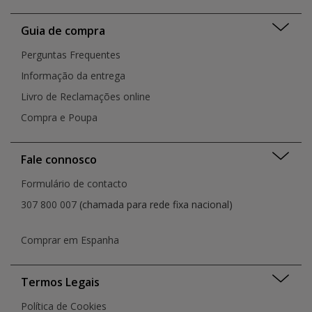
Valongo
Montijo
Viana do Castelo
Porto
Guia de compra
Vila Franca de Xira
Portimão
Vila Nova de Famalicão
Perguntas Frequentes
Rio de Mouro
Vila Nova de Gaia
Santa Cruz do Bispo
Informação da entrega
Vila Real
Santarém
Livro de Reclamações online
São João da Madeira
Compra e Poupa
Senhora da Hora
Setúbal
Torres Vedras
Fale connosco
Viana Do Castelo
Vila Nova de Gaia
Formulário de contacto
Vila Nova de Gaia
307 800 007
(chamada para rede fixa nacional)
Vila Real
Comprar em Espanha
Termos Legais
Política de Cookies