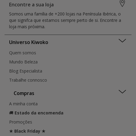
Braga
Figueira da Foz
Vila Real
Encontre a sua loja
Castelo Branco
Funchal
Faro
Somos uma família de +200 lojas na Península Ibérica, o
Coimbra
Guarda
Distrito da Guarda
que signifca que estamos sempre perto de si. Encontre a
Covilhã
Guimarães
Lisboa
loja mais próxima.
Ermesinde
Leiria
Madeira
Évora
Lisboa
Santarém
Figueira Da Foz
Universo Kiwoko
Loulé
Setúbal
Funchal
Loures
Quem somos
Funchal
Funchal
Guarda
Mundo Beleza
Matosinhos
Guia
Montijo
Blog Especialista
Guilhufe
Porto
Trabalhe connosco
Guimarães
Penafiel
Lagoa
Portimão
Compras
Leiria
Santarém
Lisboa
São João da Madeira
A minha conta
Lisboa
Seixal
🚚
Estado da encomenda
Lisboa
Setúbal
Loulé
Promoções
Sintra
Loures
Torres Vedras
★ Black Friday ★
Matosinhos