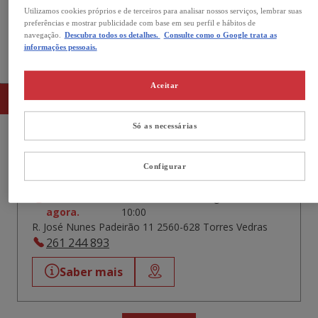
Utilizamos cookies próprios e de terceiros para analisar nossos serviços, lembrar suas
preferências e mostrar publicidade com base em seu perfil e hábitos de
Aberto agora
navegação.
Descubra todos os detalhes.
Consulte como o Google trata as
informações pessoais.
As nossas lojas no Torres Vedras
Aceitar
Lista
Mapa
Só as necessárias
Kiwoko Torres Vedras
Configurar
4,5
52 Avaliações
Fechado
Abre amanhã às 8 agosto a las
agora.
10:00
R. José Nunes Padeirão 11 2560-628 Torres Vedras
261 244 893
Saber mais