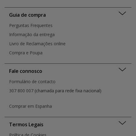
Valongo
Montijo
Viana do Castelo
Porto
Guia de compra
Vila Franca de Xira
Portimão
Vila Nova de Famalicão
Perguntas Frequentes
Rio de Mouro
Vila Nova de Gaia
Santa Cruz do Bispo
Informação da entrega
Vila Real
Santarém
Livro de Reclamações online
São João da Madeira
Compra e Poupa
Senhora da Hora
Setúbal
Torres Vedras
Fale connosco
Viana Do Castelo
Vila Nova de Gaia
Formulário de contacto
Vila Nova de Gaia
307 800 007
(chamada para rede fixa nacional)
Vila Real
Comprar em Espanha
Termos Legais
Política de Cookies