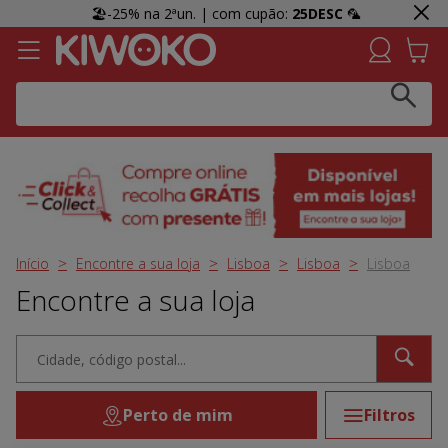
🏖️-25% na 2ªun. | com cupão:
25DESC
🦜
Click & Collect:
Recolha GRÁTIS em loja e receba uma
prenda 👀 Agora em mais lojas!
Início
Encontre a sua loja
Lisboa
Lisboa
Lisboa
Encontre a sua loja
Perto de mim
Filtros