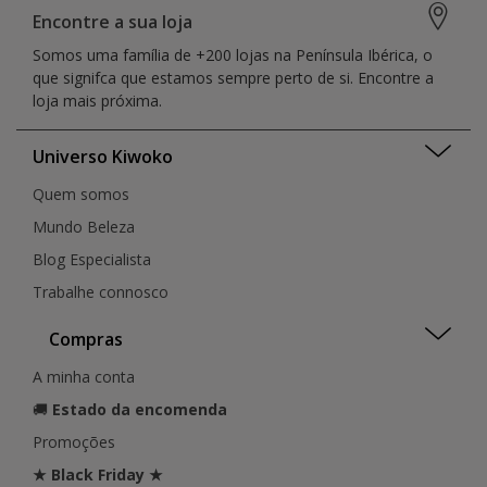
Braga
Figueira da Foz
Vila Real
Encontre a sua loja
Castelo Branco
Funchal
Faro
Somos uma família de +200 lojas na Península Ibérica, o
Coimbra
Guarda
Distrito da Guarda
que signifca que estamos sempre perto de si. Encontre a
Covilhã
Guimarães
Lisboa
loja mais próxima.
Ermesinde
Leiria
Madeira
Évora
Lisboa
Santarém
Figueira Da Foz
Universo Kiwoko
Loulé
Setúbal
Funchal
Loures
Quem somos
Funchal
Funchal
Guarda
Mundo Beleza
Matosinhos
Guia
Montijo
Blog Especialista
Guilhufe
Porto
Trabalhe connosco
Guimarães
Penafiel
Lagoa
Portimão
Compras
Leiria
Santarém
Lisboa
São João da Madeira
A minha conta
Lisboa
Seixal
🚚
Estado da encomenda
Lisboa
Setúbal
Loulé
Promoções
Sintra
Loures
Torres Vedras
★ Black Friday ★
Matosinhos