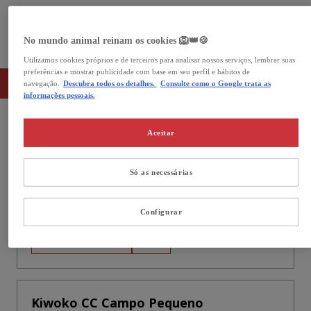
Aberto agora
No mundo animal reinam os cookies 🦁👑🍪
As nossas lojas no Lisboa
Utilizamos cookies próprios e de terceiros para analisar nossos serviços, lembrar suas
preferências e mostrar publicidade com base em seu perfil e hábitos de
Lista
Mapa
navegação.
Descubra todos os detalhes.
Consulte como o Google trata as
informações pessoais.
Aceitar
Kiwoko Elias Garcia
4,7
188 Avaliações
Só as necessárias
Aberto agora
Fecha às 20:00
Av. Elias Garcia 78 1050-100 Lisboa
21 054 9420
Configurar
Saber mais
Kiwoko CC Campo Pequeno