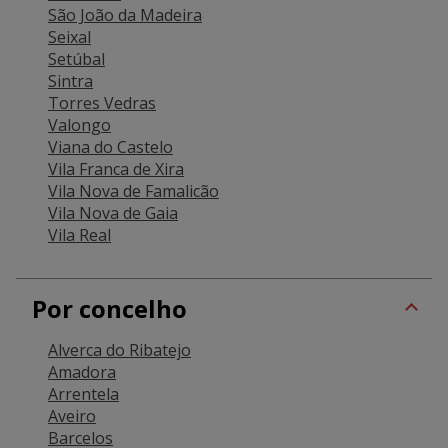
São João da Madeira
Seixal
Setúbal
Sintra
Torres Vedras
Valongo
Viana do Castelo
Vila Franca de Xira
Vila Nova de Famalicão
Vila Nova de Gaia
Vila Real
Por concelho
Alverca do Ribatejo
Amadora
Arrentela
Aveiro
Barcelos