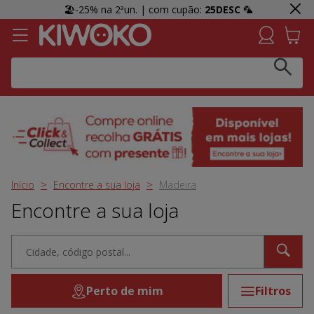
🏖️-25% na 2ªun. | com cupão:
25DESC
🦜
Click & Collect:
Recolha GRÁTIS em loja e receba uma
prenda 👀 Agora em mais lojas!
Início
Encontre a sua loja
Madeira
Encontre a sua loja
Perto de mim
Filtros