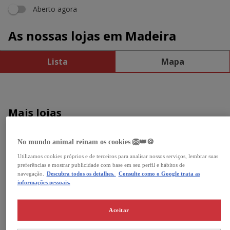
Aberto agora
As nossas lojas em Madeira
Lista
Mapa
Kiwoko Funchal
Mais lojas
4,1
9 Avaliações
Fechado
Abre amanhã às 10 agosto a las
Por região
No mundo animal reinam os cookies 🦁👑🍪
agora.
10:00
Av. da Madalena 116 9020-330 Funchal
Utilizamos cookies próprios e de terceiros para analisar nossos serviços, lembrar suas
Braga
291 142 182
preferências e mostrar publicidade com base em seu perfil e hábitos de
Aveiro
navegação.
Descubra todos os detalhes.
Consulte como o Google trata as
informações pessoais.
Braga
Saber mais
Castelo Branco
Coimbra
Aceitar
Distrito de Évora