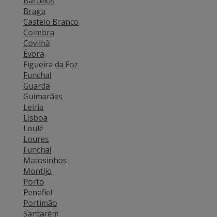
Barcelos
Ver mais
Braga
Castelo Branco
Coimbra
Covilhã
Évora
Figueira da Foz
Funchal
Guarda
Guimarães
Leiria
Lisboa
Loulé
Loures
Funchal
Matosinhos
Montijo
Porto
Penafiel
Portimão
Santarém